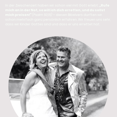
In der Zwischenzeit haben wir schon viel mit Gott erlebt.
„Rufe
mich an in der Not, so will ich dich erretten, und du sollst
mich preisen!“
(Psalm 50,15)
– diesen Bibelvers durften wir
schon mehrfach ganz persönlich erfahren. Wir freuen uns sehr,
dass wir Kinder Gottes sind und dass er uns errettet hat.