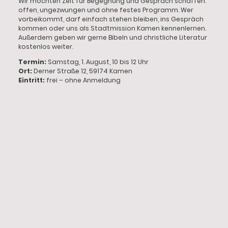
Wir möchten Zeit für Begegnung und Gespräch schaffen:
offen, ungezwungen und ohne festes Programm. Wer
vorbeikommt, darf einfach stehen bleiben, ins Gespräch
kommen oder uns als Stadtmission Kamen kennenlernen.
Außerdem geben wir gerne Bibeln und christliche Literatur
kostenlos weiter.
Termin:
Samstag, 1. August, 10 bis 12 Uhr
Ort:
Derner Straße 12, 59174 Kamen
Eintritt:
frei – ohne Anmeldung
Einweihungsfeier
Samstag, 21. März
15:00 Uhr
·