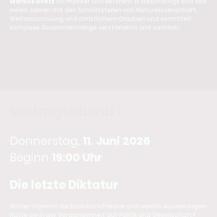
Markus Blietz
ist Physiker und Referent. Er beschäftigt sich seit
vielen Jahren mit den Schnittstellen von Naturwissenschaft,
Weltanschauung und christlichem Glauben und vermittelt
komplexe Zusammenhänge verständlich und sachlich.
Ort:
Derner Str. 12, 59174 Kamen
Eintritt:
frei · Spende möglich
Anmeldung:
nicht erforderlich
Im Anschluss:
Zeit für Austausch bei Snacks und Getränken
Vortragsabend 1
Donnerstag,
11. Juni 2026
Beginn
19:00 Uhr
Die letzte Diktatur
Woher stammt die Evolutionstheorie und welche Auswirkungen
hatte sie in der Vergangenheit auf Politik und Gesellschaft?