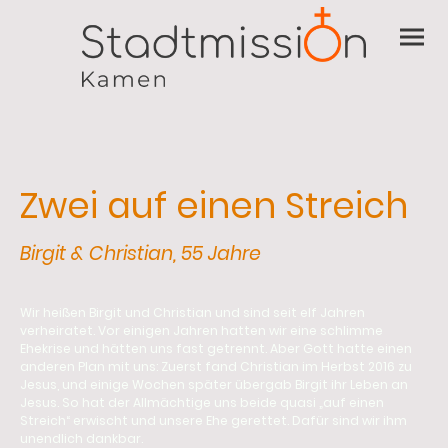
Zwei auf einen Streich
Birgit & Christian, 55 Jahre
Wir heißen Birgit und Christian und sind seit elf Jahren
verheiratet. Vor einigen Jahren hatten wir eine schlimme
Ehekrise und hätten uns fast getrennt. Aber Gott hatte einen
anderen Plan mit uns: Zuerst fand Christian im Herbst 2016 zu
Jesus, und einige Wochen später übergab Birgit ihr Leben an
Jesus. So hat der Allmächtige uns beide quasi „auf einen
Streich“ erwischt und unsere Ehe gerettet. Dafür sind wir ihm
unendlich dankbar.