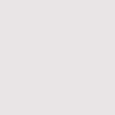
Wir wünschen Ihnen ein
gesegnetes Osterfest.
Ostern ist das Fest
lebendiger Hoffnung:
Jesus Christus hat den
Tod besiegt und lebt.
Herzlich laden wir Sie zum
Gottesdienst am Ostersonntag
ein.