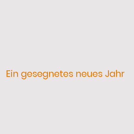
Ein gesegnetes neues Jahr
Wir wünschen euch allen ein behütetes
und gesegnetes neues Jahr.
Mit der Jahreslosung
„Siehe, ich mache alles
neu“
gehen wir voller Vertrauen in das
kommende Jahr. Gott ist derselbe gestern,