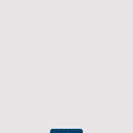
Wir laden herzlich zur
Einweihung unseres neuen
GemeindeRaums ein!
Ein Nachmittag für alle
Generationen mit Kaffee &
Kuchenbuffet, Mal- und
Spieltisch sowie einer Kicker-
Challenge.