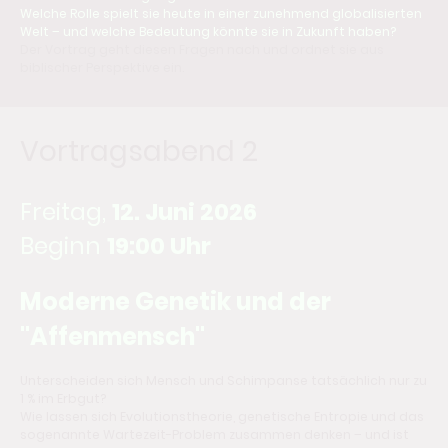
Welche Rolle spielt sie heute in einer zunehmend globalisierten
Welt – und welche Bedeutung könnte sie in Zukunft haben?
Der Vortrag geht diesen Fragen nach und ordnet sie aus
biblischer Perspektive ein.
Vortragsabend 2
Freitag,
12. Juni 2026
Beginn
19:00 Uhr
Moderne Genetik und der
"Affenmensch"
Unterscheiden sich Mensch und Schimpanse tatsächlich nur zu
1 % im Erbgut?
Wie lassen sich Evolutionstheorie, genetische Entropie und das
sogenannte Wartezeit-Problem zusammen denken – und ist